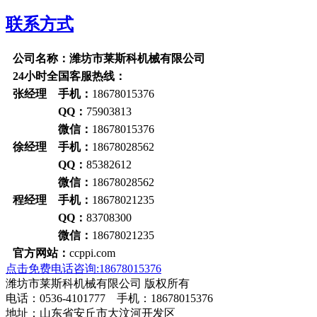
联系方式
公司名称：潍坊市莱斯科机械有限公司
24小时全国客服热线：
张经理 手机：
18678015376
QQ：
75903813
微信：
18678015376
徐经理 手机：
18678028562
QQ：
85382612
微信：
18678028562
程经理 手机：
18678021235
QQ：
83708300
微信：
18678021235
官方网站：
ccppi.com
点击免费电话咨询:18678015376
潍坊市莱斯科机械有限公司 版权所有
电话：0536-4101777 手机：18678015376
地址：山东省安丘市大汶河开发区